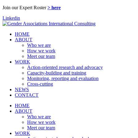
Join our Expert Roster
> here
Linkedin
HOME
ABOUT
Who we are
How we work
Meet our team
WORK
Action-oriented research and advocacy
Capacity-building and training
Monitoring, reporting and evaluation
Cross-cutting
NEWS
CONTACT
HOME
ABOUT
Who we are
How we work
Meet our team
WORK